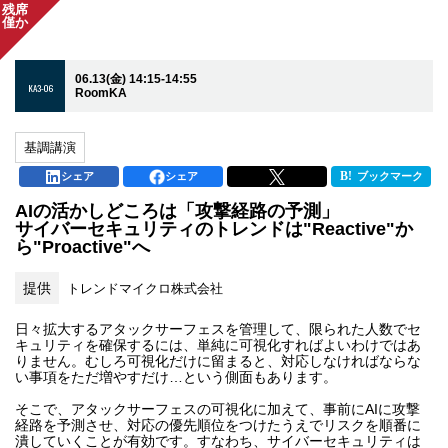
残席
僅か
06.13(金) 14:15-14:55
KA3-06
RoomKA
基調講演
シェア
シェア
ブックマーク
AIの活かしどころは「攻撃経路の予測」
サイバーセキュリティのトレンドは"Reactive"か
ら"Proactive"へ
提供
トレンドマイクロ株式会社
日々拡大するアタックサーフェスを管理して、限られた人数でセ
キュリティを確保するには、単純に可視化すればよいわけではあ
りません。むしろ可視化だけに留まると、対応しなければならな
い事項をただ増やすだけ…という側面もあります。
そこで、アタックサーフェスの可視化に加えて、事前にAIに攻撃
経路を予測させ、対応の優先順位をつけたうえでリスクを順番に
潰していくことが有効です。すなわち、サイバーセキュリティは