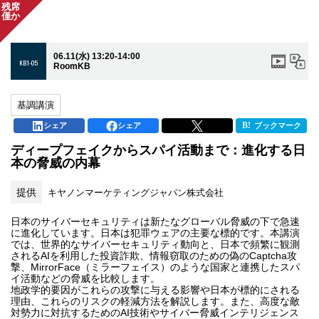
残席
僅か
06.11(水) 13:20-14:00
KB1-05
RoomKB
基調講演
シェア
シェア
ブックマーク
ディープフェイクからスパイ活動まで：進化する日
本の脅威の内幕
提供
キヤノンマーケティングジャパン株式会社
日本のサイバーセキュリティは新たなグローバル脅威の下で急速
に進化しています。日本は犯罪ウェアの主要な標的です。本講演
では、世界的なサイバーセキュリティ動向と、日本で頻繁に観測
されるAIを利用した投資詐欺、情報窃取のための偽のCaptcha攻
撃、MirrorFace（ミラーフェイス）のような国家と連携したスパ
イ活動などの脅威を比較します。
地政学的要因がこれらの攻撃に与える影響や日本が標的にされる
理由、これらのリスクの軽減方法を解説します。また、高度な敵
対勢力に対抗するためのAI技術やサイバー脅威インテリジェンス