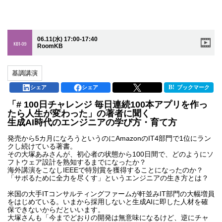
06.11(水) 17:00-17:40
KB1-09
RoomKB
基調講演
シェア
シェア
ブックマーク
「# 100日チャレンジ 毎日連続100本アプリを作っ
たら人生が変わった」の著者に聞く
生成AI時代のエンジニアの学び方・育て方
発売から5カ月になろうというのにAmazonのIT4部門で1位にラン
クし続けている著書。
その大塚あみさんが、初心者の状態から100日間で、どのようにソ
フトウェア設計を熟知するまでになったか？
海外講演をこなしIEEEで特別賞を獲得することになったのか？
「サボるために全力を尽くす」というエンジニアの生き方とは？
米国の大手ITコンサルティングファームが軒並みIT部門の大幅増員
をはじめている。いまから採用しないと生成AIに即した人材を確
保できないからだといいます。
大塚さんも「今までどおりの開発は無意味になるけど、逆にチャ