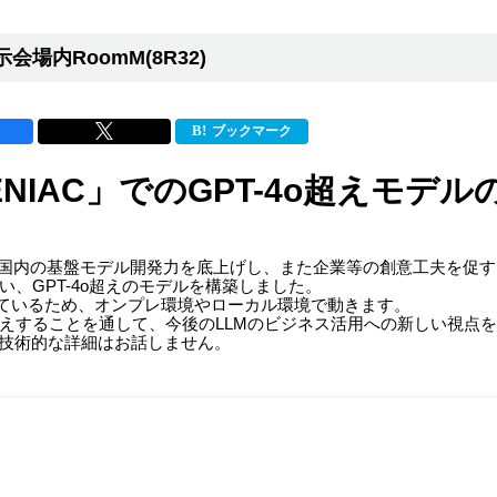
示会場内RoomM(8R32)
ブックマーク
NIAC」でのGPT-4o超えモデ
日本国内の基盤モデル開発力を底上げし、また企業等の創意工夫を促
行い、GPT-4o超えのモデルを構築しました。
れているため、オンプレ環境やローカル環境で動きます。
えすることを通して、今後のLLMのビジネス活用への新しい視点
、技術的な詳細はお話しません。