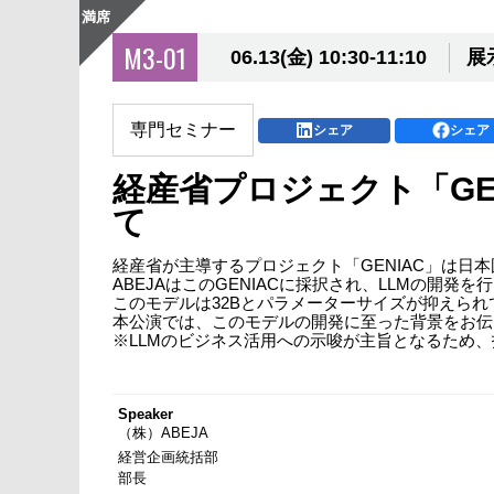
満席
M3-01
06.13(金) 10:30-11:10
展
専門セミナー
シェア
シェア
経産省プロジェクト「GE
て
経産省が主導するプロジェクト「GENIAC」は
ABEJAはこのGENIACに採択され、LLMの開発を
このモデルは32Bとパラメーターサイズが抑えら
本公演では、このモデルの開発に至った背景をお伝
※LLMのビジネス活用への示唆が主旨となるため
Speaker
（株）ABEJA
経営企画統括部
部長