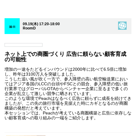
09.19(木) 17:20-18:00
3D-11
RoomD
ネット上での商圏づくり 広告に頼らない顧客育成
の可能性
増加の一途をたどるインバウンドは2000年に比べて6.5倍に増加
し、昨年は3100万人を突破しました。
こうした追い風が吹く一方で、参入障壁の高い航空輸送業におい
てはアジア各国のLCCの台頭やFSCとの競合、参入障壁の低い旅
行業界ではグローバルOTAからベンチャー企業に至るまで多くの
企業が乱立して激しい競争に晒されています。
このような環境でPeachはなるべく広告に頼らずに成長を続けてき
ましたが、この先の旅行市場を見据えた時にカギとなるのが商圏
構築の発想だと考えています。
本セッションでは、Peachが考えている商圏構築と広告に依存しな
い顧客育成への取り組みの一端をご紹介します。