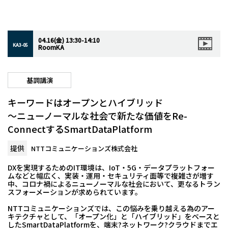
04.16(金) 13:30-14:10
KA3-05
RoomKA
基調講演
キーワードはオープンとハイブリッド
〜ニューノーマルな社会で新たな価値をRe-
ConnectするSmartDataPlatform
提供
NTTコミュニケーションズ株式会社
DXを実現するためのIT環境は、IoT・5G・データプラットフォー
ムなどと幅広く、実装・運用・セキュリティ面等で複雑さが増す
中、コロナ禍によるニューノーマルな社会において、更なるトラン
スフォーメーションが求められています。
NTTコミュニケーションズでは、この悩みを乗り越える為のアー
キテクチャとして、「オープン化」と「ハイブリッド」をベースと
したSmartDataPlatformを、端末?ネットワーク?クラウドまでエ