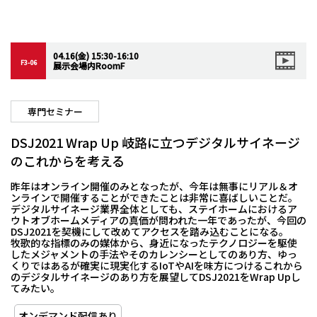
04.16(金) 15:30-16:10
F3-06
展示会場内RoomF
専門セミナー
DSJ2021 Wrap Up 岐路に立つデジタルサイネージ
のこれからを考える
昨年はオンライン開催のみとなったが、今年は無事にリアル＆オ
ンラインで開催することができたことは非常に喜ばしいことだ。
デジタルサイネージ業界全体としても、ステイホームにおけるア
ウトオブホームメディアの真価が問われた一年であったが、今回の
DSJ2021を契機にして改めてアクセスを踏み込むことになる。
牧歌的な指標のみの媒体から、身近になったテクノロジーを駆使
したメジャメントの手法やそのカレンシーとしてのあり方、ゆっ
くりではあるが確実に現実化するIoTやAIを味方につけるこれから
のデジタルサイネージのあり方を展望してDSJ2021をWrap Upし
てみたい。
オンデマンド配信あり