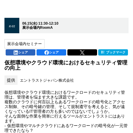
06.15(水) 11:30-12:10
A1-02
展示会場内RoomA
展示会場内セミナー
シェア
シェア
ブックマーク
仮想環境やクラウド環境におけるセキュリティ管理
の向上
提供
エントラストジャパン株式会社
仮想環境やクラウド環境におけるワークロードのセキュリティ管
理は、管理者を悩ます大きな課題です。
複数のクラウドに何百以上もあるワークロードの暗号化とアクセ
ス制御、その暗号鍵の管理、そして規制遵守を考えると、気が遠
くなっているIT管理者の方も多いのではないでしょうか。
そんな面倒な作業を簡単に行えるツールがエントラストにはあり
ます。
- 仮想環境やマルチクラウドにあるワークロードの暗号化が一元管
理できたなら？