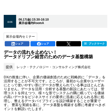
06.17(金) 15:30-16:10
A3-06
展示会場内RoomA
展示会場内セミナー
シェア
シェア
ブックマーク
データの流れを止めない！
データドリブン経営のためのデータ基盤構築
提供
レック・テクノロジー・コンサルティング株式会社
DXの推進に伴い、企業の価値創造のために戦略的に「データ」を
活用することが不可欠です。ところが、最初から企業やユーザー
にとって使いやすい形にデータが整えられている事はほとんどあ
りません。データを活用・分析する基盤の新設にあたっては、管
理コストを抑えつつ、様々な形でシステムの隅に眠っている価値
の高いデータをビジネスサイドの要求に迅速に応えられる形に処
理し、整えるデータパイプラインを設計構築することが重要で
す。 豊富な実績を基に、データ基盤を構築する際に考慮すべきポ
イントを解説いたします。