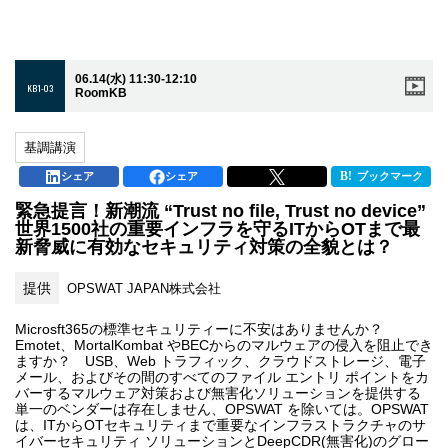
06.14(水) 11:30-12:10
KB1-03
RoomKB
基調講演
シェア
シェア
ブックマーク
緊急提言！新潮流 “Trust no file, Trust no device”
世界1500社の重要インフラを守るITからOTまで最
新脅威に有効なセキュリティ対策の全貌とは？
提供
OPSWAT JAPAN株式会社
Microsft365の標準セキュリティーに不安はありませんか？
Emotet、MortalKombat やBECからのマルウェアの侵入を阻止でき
ますか？ USB、Web トラフィック、クラウドストレージ、電子
メール、およびその間のすべてのファイル エントリ ポイントをカ
バーするマルウェア対策および無害化ソリューションを提供する
単一のベンダーは存在しません、OPSWAT を除いては。OPSWAT
は、ITからOTセキュリティまで重要なインフラストラクチャのサ
イバーセキュリティ ソリューションとDeepCDR(無害化)のグロー