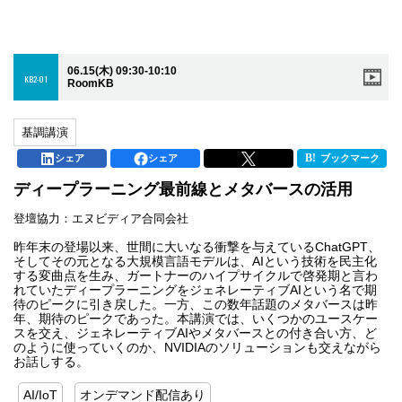
06.15(木) 09:30-10:10
KB2-01
RoomKB
基調講演
シェア
シェア
ブックマーク
ディープラーニング最前線とメタバースの活用
登壇協力：エヌビディア合同会社
昨年末の登場以来、世間に大いなる衝撃を与えているChatGPT、
そしてその元となる大規模言語モデルは、AIという技術を民主化
する変曲点を生み、ガートナーのハイプサイクルで啓発期と言わ
れていたディープラーニングをジェネレーティブAIという名で期
待のピークに引き戻した。一方、この数年話題のメタバースは昨
年、期待のピークであった。本講演では、いくつかのユースケー
スを交え、ジェネレーティブAIやメタバースとの付き合い方、ど
のように使っていくのか、NVIDIAのソリューションも交えながら
お話しする。
AI/IoT
オンデマンド配信あり