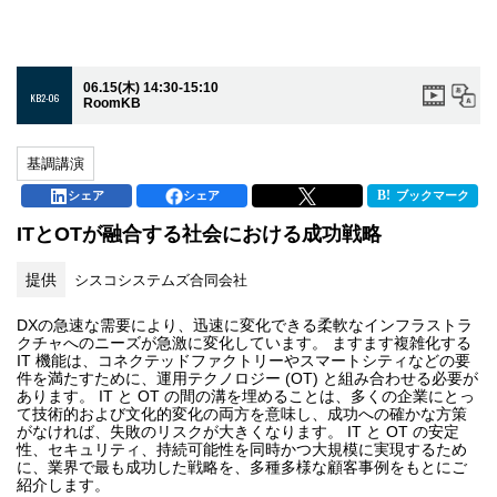
06.15(木) 14:30-15:10
KB2-06
RoomKB
基調講演
シェア
シェア
ブックマーク
ITとOTが融合する社会における成功戦略
提供
シスコシステムズ合同会社
DXの急速な需要により、迅速に変化できる柔軟なインフラストラ
クチャへのニーズが急激に変化しています。 ますます複雑化する
IT 機能は、コネクテッドファクトリーやスマートシティなどの要
件を満たすために、運用テクノロジー (OT) と組み合わせる必要が
あります。 IT と OT の間の溝を埋めることは、多くの企業にとっ
て技術的および文化的変化の両方を意味し、成功への確かな方策
がなければ、失敗のリスクが大きくなります。 IT と OT の安定
性、セキュリティ、持続可能性を同時かつ大規模に実現するため
に、業界で最も成功した戦略を、多種多様な顧客事例をもとにご
紹介します。