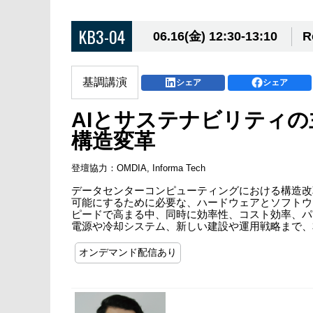
KB3-04
06.16(金) 12:30-13:10
R
基調講演
シェア
シェア
AIとサステナビリティ
構造変革
登壇協力：OMDIA, Informa Tech
データセンターコンピューティングにおける構造改
可能にするために必要な、ハードウェアとソフトウ
ピードで高まる中、同時に効率性、コスト効率、パ
電源や冷却システム、新しい建設や運用戦略まで、
オンデマンド配信あり