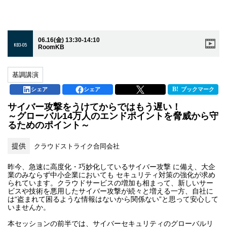
06.16(金) 13:30-14:10
KB3-05
RoomKB
基調講演
シェア
シェア
ブックマーク
サイバー攻撃をうけてからではもう遅い！
～グローバル14万人のエンドポイントを脅威から守
るためのポイント～
提供
クラウドストライク合同会社
昨今、急速に高度化・巧妙化しているサイバー攻撃 に備え、大企
業のみならず中小企業においても セキュリティ対策の強化が求め
られています。クラウドサービスの増加も相まって、新しいサー
ビスや技術を悪用したサイバー攻撃が続々と増える一方、自社に
は“盗まれて困るような情報はないから関係ない”と思って安心して
いませんか。
本セッションの前半では、サイバーセキュリティのグローバルリ