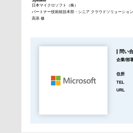
Speaker
日本マイクロソフト（株）
パートナー技術統括本部・シニア クラウドソリューショ
高添 修
問い
企業/部
住所
TEL
URL