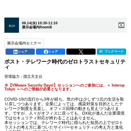
06.14(水) 10:30-11:10
B1-01
展示会場内RoomB
展示会場内セミナー
シェア
シェア
ブックマーク
ポスト・テレワーク時代のゼロトラストセキュリテ
ィ
登壇協力：国立天文台
※【VMware Security Days!】セッションへのご参加には、＜ Interop
Tokyo ＞へのご登録が必要となります。
COVID-19の流行から3年が経ち、世の中は少しずつ元の生活を取
り戻しつつあります。企業によっては、感染対策を目的としたテ
レワーク制度を見直し、オフィス回帰の動きも見えつつありま
す。ですが、人々がオフィスに戻っても、DX化が進んだ企業環境
ではセキュリティ対応が終わることはありません。
本セッションでは、テレワーク時代に得られた知見の上でゼロト
ラストの考え方に基づいたサイバーセキュリティの考え方と進化