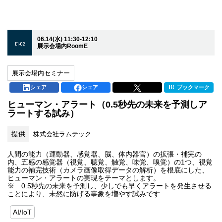
06.14(水) 11:30-12:10
E1-02
展示会場内RoomE
展示会場内セミナー
シェア
シェア
ブックマーク
ヒューマン・アラート（0.5秒先の未来を予測しア
ラートする試み）
提供
株式会社ラムテック
人間の能力（運動器、感覚器、脳、体内器官）の拡張・補完の
内、五感の感覚器（視覚、聴覚、触覚、味覚、嗅覚）の1つ、視覚
能力の補完技術（カメラ画像取得データの解析）を根底にした、
ヒューマン・アラートの実現をテーマとします。
※ 0.5秒先の未来を予測し、少しでも早くアラートを発生させる
ことにより、未然に防げる事象を増やす試みです
AI/IoT