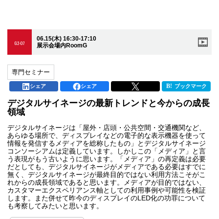
06.15(木) 16:30-17:10
G2-07
展示会場内RoomG
専門セミナー
シェア
シェア
ブックマーク
デジタルサイネージの最新トレンドと今からの成長
領域
デジタルサイネージは「屋外・店頭・公共空間・交通機関など、
あらゆる場所で、ディスプレイなどの電子的な表示機器を使って
情報を発信するメディアを総称したもの」とデジタルサイネージ
コンソーシアムは定義しています。しかしこの「メディア」と言
う表現がもう古いように思います。「メディア」の再定義は必要
だとしても、デジタルサイネージがメディアである必要はすでに
無く、デジタルサイネージが最終目的ではない利用方法こそがこ
れからの成長領域であると思います。メディアが目的ではない、
カスタマーエクスペリアンス軸としての利用事例や可能性を検証
します。また併せて昨今のディスプレイのLED化の功罪について
も考察してみたいと思います。