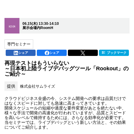
06.15(木) 13:30-14:10
H2-04
展示会場内RoomH
専門セミナー
シェア
シェア
ブックマーク
再現テストはもういらない
～日本初上陸ライブデバッグツール「Rookout」の
ご紹介～
提供
株式会社サムライズ
クラウドビジネス全盛の今、システム開発への要求は品質だけで
はなくスピードに対しても急速に高まってきています。
開発スケジュールの短縮や過度な要件変更があとを絶たない中、
様々な手法で開発の高速化が行われていますが、品質とスピード
を高いレベルで維持するためには、さらなる効率化が必要です。
当セミナーでは、ライブデバッグという新しい方法と、その効果
についてご紹介します。