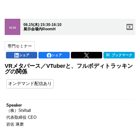
06.15(木) 15:30-16:10
H2-06
展示会場内RoomH
専門セミナー
シェア
シェア
ブックマーク
VRメタバース／VTuberと、フルボディトラッキン
グの関係
オンデマンド配信あり
Speaker
（株）Shiftall
代表取締役 CEO
岩佐 琢磨