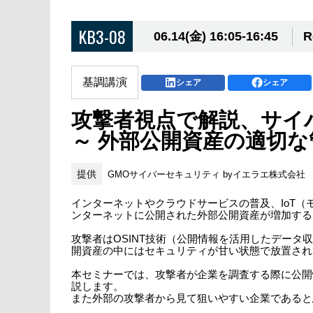
KB3-08
06.14(金) 16:05-16:45
R
基調講演
シェア
シェア
攻撃者視点で解説、サイ
～ 外部公開資産の適切
提供
GMOサイバーセキュリティ byイエラエ株式会社
インターネットやクラウドサービスの普及、IoT
ンターネットに公開された外部公開資産が増加する
攻撃者はOSINT技術（公開情報を活用したデー
開資産の中にはセキュリティが甘い状態で放置され
本セミナーでは、攻撃者が企業を調査する際に公開
説します。
また外部の攻撃者から見て狙いやすい企業であると