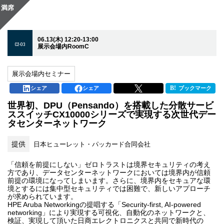
満席
06.13(木) 12:20-13:00
C2-03
展示会場内RoomC
展示会場内セミナー
シェア
シェア
ブックマーク
世界初、DPU（Pensando）を搭載した分散サービ
ススイッチCX10000シリーズで実現する次世代デー
タセンターネットワーク
提供
日本ヒューレット・パッカード合同会社
「信頼を前提にしない」ゼロトラストは境界セキュリティの考え
方であり、データセンターネットワークにおいては境界内が信頼
前提の環境になってしまいます。さらに、境界内をセキュアな環
境とするには集中型セキュリティでは困難で、新しいアプローチ
が求められています。
HPE Aruba Networkingの提唱する「Security-first, AI-powered
networking」により実現する可視化、自動化のネットワークと、
検証、実現して頂いた日商エレクトロニクスと共同で新時代の