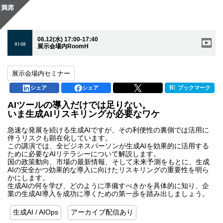
満席
06.12(水) 17:00-17:40
H1-08
展示会場内RoomH
展示会場内セミナー
シェア
シェア
ブックマーク
AIツールの導入だけでは足りない。
いま生成AIリスキリングが必要なワケ
急速な発展を続ける生成AIですが、その利便性の裏側では活用に
伴うリスクも顕在化しています。
この講演では、全ビジネスパーソンが生成AIを効果的に活用する
ために必要なAIリテラシーについて解説します。
国の政策動向、市場の最新情報、そして未来予測をもとに、生成
AIの安全かつ効果的な導入に向けたリスキリングの重要性を明ら
かにします。
生成AIの何を学び、どのように準備すべきかを具体的に知り、企
業の生成AI導入を成功に導くための第一歩を踏み出しましょう。
生成AI / AIOps
アーカイブ配信あり