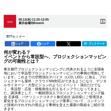
06.12(水) 11:25-12:05
A1-02
展示会場内RoomA
専門セミナー
シェア
シェア
ブックマーク
何が変わる？
イベントから常設型へ、プロジェクションマッピン
グの可能性とは？
東京都庁プロジェクションマッピングに代表されるように全国各
地において常設型プロジェクションマッピングの事例が増加して
います。これまでの空間演出デバイス（LCD, LED）に加え、プロ
ジェクターも屋外・クラウドNW対応ができるようになり、デジタ
ルサイネージ・大型ビジョンのようにイベント・演出だけでな
く、常設型・広告・情報発信も行えるインフラになってきまし
た。講演者として、一般財団法人プロジェクションマッピング協
会 石多様、パナソニックコネクト株式会社 澁谷様にご登壇頂き、
変化するプロジェクションマッピング業界について、コンテンツ
と技術のそれぞれの視点より事例を交えた最新の取組をご紹介頂
きます。