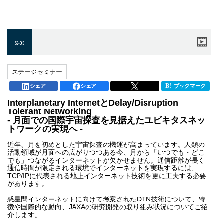
S2-03
ステージセミナー
シェア
シェア
ブックマーク
Interplanetary InternetとDelay/Disruption
Tolerant Networking
- 月面での国際宇宙探査を見据えたユビキタスネッ
トワークの実現へ -
近年、月を初めとした宇宙探査の機運が高まっています。人類の
活動領域が月面への広がりつつある今、月から「いつでも・どこ
でも」つながるインターネットが欠かせません。通信距離が長く
通信時間が限定される環境でインターネットを実現するには、
TCP/IPに代表される地上インターネット技術を更に工夫する必要
があります。
惑星間インターネットに向けて考案されたDTN技術について、特
徴や国際的な動向、JAXAの研究開発の取り組み状況についてご紹
介します。