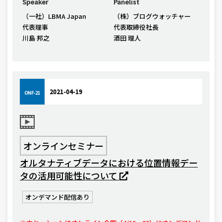
Speaker
Panelist
（一社）LBMA Japan
（株）ブログウォッチャー
代表理事
代表取締役社長
川島 邦之
酒田 理人
2021-04-19
ONF-21
オンラインセミナー
オルタナティブデータにおける位置情報デー
タの活用可能性について
オンデマンド配信あり