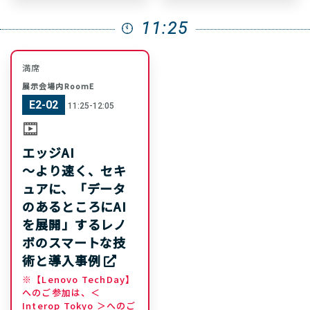
11:25
満席
展示会場内RoomE
E2-02
11:25-12:05
エッジAI
～より速く、セキ
ュアに、「データ
のあるところにAI
を展開」するレノ
ボのスマートな技
術と導入事例
※【Lenovo TechDay】
へのご参加は、＜
Interop Tokyo ＞へのご