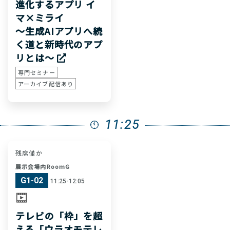
進化するアプリ イ
マ×ミライ
～生成AIアプリへ続
く道と新時代のアプ
リとは～
専門セミナー
アーカイブ配信あり
11:25
残席僅か
展示会場内RoomG
G1-02
11:25-12:05
テレビの「枠」を超
える「ウラオモテレ