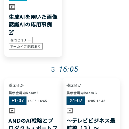
生成AIを用いた画像
認識AIの応用事例
専門セミナー
アーカイブ配信あり
16:05
残席僅か
残席僅か
展示会場内RoomE
展示会場内RoomG
E1-07
G1-07
16:05-16:45
16:05-16:45
AMDのAI戦略とプ
〜テレビビジネス最
ロダクト・ポートフ
前線（３）〜