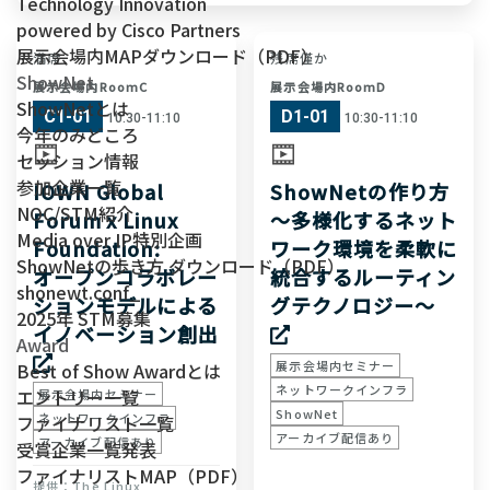
Technology Innovation
powered by Cisco Partners
展示会場内MAPダウンロード（PDF）
満席
残席僅か
ShowNet
展示会場内RoomC
展示会場内RoomD
ShowNetとは
C1-01
D1-01
10:30-11:10
10:30-11:10
今年のみどころ
セッション情報
参加企業一覧
IOWN Global
ShowNetの作り方
NOC/STM紹介
Forum x Linux
～多様化するネット
Media over IP特別企画
Foundation:
ワーク環境を柔軟に
ShowNetの歩き方 ダウンロード（PDF）
オープンコラボレー
統合するルーティン
shonewt.conf_
ションモデルによる
グテクノロジー～
2025年 STM募集
イノベーション創出
Award
展示会場内セミナー
Best of Show Awardとは
ネットワークインフラ
エントリー一覧
展示会場内セミナー
ShowNet
ネットワークインフラ
ファイナリスト一覧
アーカイブ配信あり
アーカイブ配信あり
受賞企業一覧発表
ファイナリストMAP（PDF）
The Linux