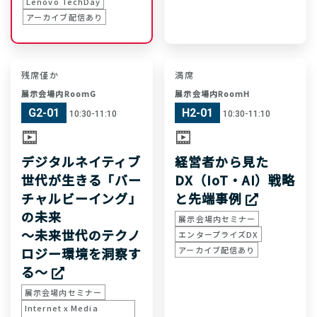
Lenovo TechDay
アーカイブ配信あり
残席僅か
満席
展示会場内RoomG
展示会場内RoomH
G2-01
H2-01
10:30-11:10
10:30-11:10
デジタルネイティブ
経営者から見た
世代が生きる「バー
DX（IoT・AI）戦略
チャルビーイング」
と先端事例
の未来
展示会場内セミナー
〜未来世代のテクノ
エンタープライズDX
ロジー環境を洞察す
アーカイブ配信あり
る〜
展示会場内セミナー
Internet x Media