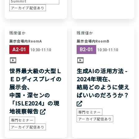
Summit
アーカイブ配信あり
残席僅か
残席僅か
展示会場内RoomA
展示会場内RoomB
A2-01
B2-01
10:30-11:10
10:30-11:10
世界最大級の大型Ｌ
生成AIの活用方法 -
ＥＤディスプレイの
2024年現在、
展示会、
結局どのように使え
中国・深センの
ばいいのだろうか？
「ISLE2024」の現
地視察報告
専門セミナー
アーカイブ配信あり
専門セミナー
アーカイブ配信あり