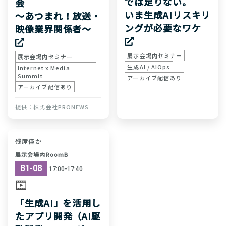
では足りない。
会
いま生成AIリスキリ
〜あつまれ！放送・
ングが必要なワケ
映像業界関係者〜
展示会場内セミナー
展示会場内セミナー
生成AI / AIOps
Internet x Media
Summit
アーカイブ配信あり
アーカイブ配信あり
株式会社PRONEWS
残席僅か
展示会場内RoomB
B1-08
17:00-17:40
「生成AI」を活用し
たアプリ開発（AI駆