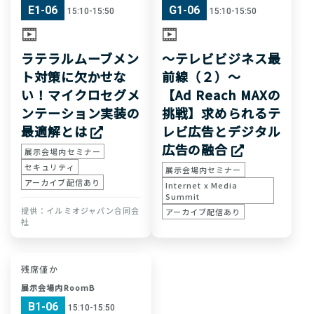
E1-06
G1-06
15:10-15:50
15:10-15:50
ラテラルムーブメン
〜テレビビジネス最
ト対策に欠かせな
前線（２）〜
い！マイクロセグメ
【Ad Reach MAXの
ンテーション実装の
挑戦】求められるテ
最適解とは
レビ広告とデジタル
広告の融合
展示会場内セミナー
セキュリティ
展示会場内セミナー
アーカイブ配信あり
Internet x Media
Summit
イルミオジャパン合同会
アーカイブ配信あり
社
残席僅か
展示会場内RoomB
B1-06
15:10-15:50