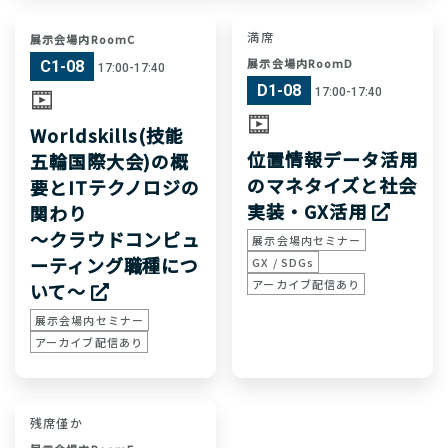
満席
展示会場内RoomC
展示会場内RoomD
C1-08
17:00-17:40
D1-08
17:00-17:40
Worldskills(技能
位置情報データ活用
五輪国際大会)の概
のマネタイズと社会
要とITテクノロジの
実装・GX活用
関わり
～クラウドコンピュ
展示会場内セミナー
ーティング職種につ
GX / SDGs
アーカイブ配信あり
いて～
展示会場内セミナー
アーカイブ配信あり
残席僅か