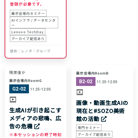
登録が必要です。
展示会場内セミナー
AIインフラ / データセンタ
ー
Lenovo TechDay
アーカイブ配信あり
レノボ・グループ
残席僅か
展示会場内RoomB
展示会場内RoomG
B2-02
11:25-12:05
G2-02
11:25-12:05
画像・動画生成AIの
生成AIが引き起こす
現在と#SOZO美術
メディアの悲鳴、広
館の活動
告の危機
専門セミナー
※本セッションの終了時刻
アーカイブ配信あり