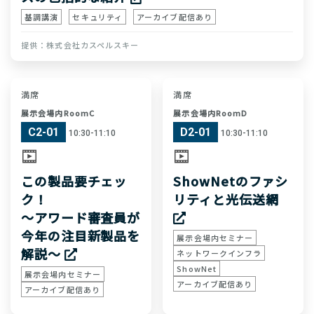
基調講演
セキュリティ
アーカイブ配信あり
株式会社カスペルスキー
満席
満席
展示会場内RoomC
展示会場内RoomD
C2-01
D2-01
10:30-11:10
10:30-11:10
この製品要チェッ
ShowNetのファシ
ク！
リティと光伝送網
～アワード審査員が
今年の注目新製品を
展示会場内セミナー
解説～
ネットワークインフラ
ShowNet
展示会場内セミナー
アーカイブ配信あり
アーカイブ配信あり