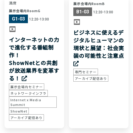
満席
展示会場内RoomB
展示会場内RoomG
B1-03
12:20-13:00
G1-03
12:20-13:00
ビジネスに使えるデ
インターネットの力
ジタルヒューマンの
で進化する番組制
現状と展望：社会実
作！
装の可能性と注意点
ShowNetとの共創
が放送業界を変革す
専門セミナー
る！
アーカイブ配信あり
展示会場内セミナー
ネットワークインフラ
Internet x Media
Summit
ShowNet
アーカイブ配信あり