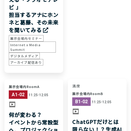
ビ 」
担当するアナにホン
ネと葛藤、その未来
を聞いてみる
展示会場内セミナー
Internet x Media
Summit
デジタルメディア
アーカイブ配信あり
満席
展示会場内RoomA
展示会場内RoomB
A1-02
11:25-12:05
B1-02
11:25-12:05
何が変わる？
ChatGPTだけとは
イベントから常設型
限らない！？生成AI
へ、プロジェクショ