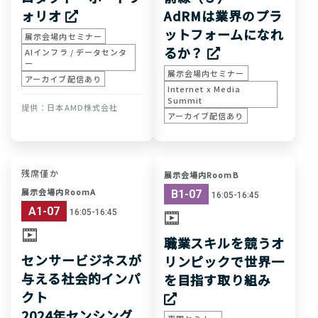
ォリオ
AdRMは業界のプラ
ットフォームになれ
展示会場内セミナー
るか？
AIインフラ / データセンタ
ー
展示会場内セミナー
アーカイブ配信あり
Internet x Media
Summit
日本AMD株式会社
アーカイブ配信あり
残席僅か
展示会場内RoomB
展示会場内RoomA
B1-07
16:05-16:45
A1-07
16:05-16:45
職業スキルを競うオ
センサービジネスが
リンピックで世界一
与える社会的インパ
を目指す取り組み
クト
2024年センシング