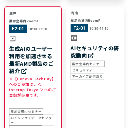
満席
満席
展示会場内RoomF
展示会場内RoomE
F2-01
E2-01
10:30-11:10
10:30-11:10
AIセキュリティの研
生成AIのユーザー
究動向
利用を加速させる
最新AMD製品のご
展示会場内セミナー
紹介
セキュリティ
アーカイブ配信あり
※【Lenovo TechDay】
へのご参加は、＜
Interop Tokyo ＞へのご
登録が必要です。
展示会場内セミナー
AIインフラ / データセンタ
ー