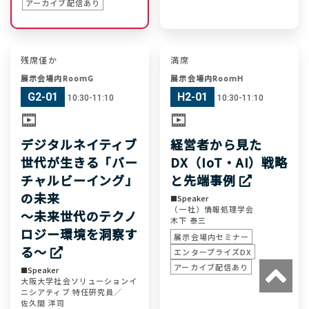
アーカイブ配信あり
残席僅か
満席
展示会場内RoomG
展示会場内RoomH
G2-01
H2-01
10:30-11:10
10:30-11:10
デジタルネイティブ
経営者から見た
世代が生きる「バー
DX（IoT・AI）戦略
チャルビーイング」
と先端事例
の未来
Speaker
（一社）情報処理学会
〜未来世代のテクノ
木下 泰三
ロジー環境を洞察す
展示会場内セミナー
る〜
エンタープライズDX
アーカイブ配信あり
Speaker
大阪大学社会ソリューションイ
ニシアティブ 特任研究員／
佐久間 洋司