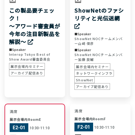
この製品要チェッ
ShowNetのファシ
ク！
リティと光伝送網
～アワード審査員が
今年の注目新製品を
Speaker
ShowNet NOCチームメンバ
解説～
ー
山﨑 俊彦
Speaker
Speaker
Interop Tokyo Best of
ShowNet NOCチームメンバ
Show Award審査委員会
ー
加藤 良輔
展示会場内セミナー
展示会場内セミナー
アーカイブ配信あり
ネットワークインフラ
ShowNet
アーカイブ配信あり
満席
満席
展示会場内RoomF
展示会場内RoomE
F2-01
E2-01
10:30-11:10
10:30-11:10