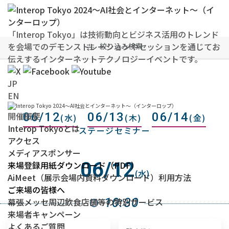
「Interop Tokyo」は技術動向とビジネス活用のトレンド
を会場でのデモンストレーションやセッションを通じてお
絞り込み検索
伝えするインターネットテクノロジーイベントです。
JP
EN
開催概要
06/12
06/13
06/14
(水)
(木)
(金)
Interop Tokyoとは
ステージセミナー
アクセス
メディアスポンサー
06/12
来場登録用紙ダウンロード（PDF）
(水)
AiMeet（展示会場内資料ダウンロード）利用方法
ご来場の皆様へ
幕張メッセ周辺飲食店舗等の特別サービス
10:30
来場者キャンペーン
よくあるご質問