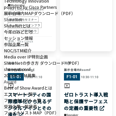
Technology Innovation
Moderator
powered by Cisco Partners
The Linux Foundation
展示会場内MAPダウンロード（PDF）
福安 徳晃
ShowNet
展示会場内セミナー
ShowNetとは
ネットワークインフラ
今年のみどころ
アーカイブ配信あり
セッション情報
The Linux
参加企業一覧
Foundation
NOC/STM紹介
Media over IP特別企画
ShowNetの歩き方 ダウンロード（PDF）
満席
満席
shonewt.conf_
展示会場内RoomE
展示会場内RoomF
2025年 STM募集
E1-01
F1-01
10:30-11:10
10:30-11:10
Award
Best of Show Awardとは
エントリー一覧
スマートシティの国
ゼロトラスト導入戦
ファイナリスト一覧
際標準化から見るデ
略と保護サーフェス
受賞企業一覧発表
ジタルツインとその
の定義の重要性
ファイナリストMAP（PDF）
進化
Speaker