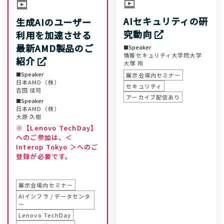
AIセキュリティの研
生成AIのユーザー
究動向
利用を加速させる
最新AMD製品のご
Speaker
情報セキュリティ大学院大学
紹介
大塚 玲
Speaker
展示会場内セミナー
日本AMD（株）
セキュリティ
吉田 佳司
アーカイブ配信あり
Speaker
日本AMD（株）
大原 久樹
※【Lenovo TechDay】
へのご参加は、＜
Interop Tokyo ＞へのご
登録が必要です。
展示会場内セミナー
AIインフラ / データセンタ
ー
Lenovo TechDay