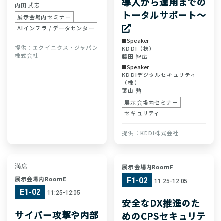
導入から運用までの
内田 武志
トータルサポート～
展示会場内セミナー
AIインフラ / データセンター
Speaker
エクイニクス・ジャパン
KDDI（株）
株式会社
藤田 智広
Speaker
KDDIデジタルセキュリティ
（株）
葉山 勲
展示会場内セミナー
セキュリティ
KDDI株式会社
満席
展示会場内RoomF
展示会場内RoomE
F1-02
11:25-12:05
E1-02
11:25-12:05
安全なDX推進のた
サイバー攻撃や内部
めのCPSセキュリテ