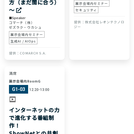
方（まだ間に合う）
展示会場内セミナー
～
セキュリティ
Speaker
株式会社レオンテクノロ
コマーチ（株）
ジー
ゼズラク・ウカシュ
展示会場内セミナー
生成AI / AIOps
COMARCH S.A.
満席
展示会場内RoomG
G1-03
12:20-13:00
インターネットの力
で進化する番組制
作！
ShowNetとの共創