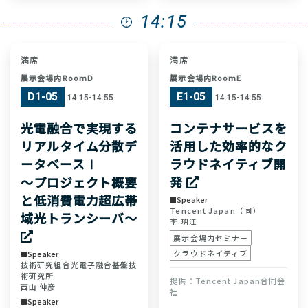
14:15
満席
満席
展示会場内RoomD
展示会場内RoomE
D1-05
E1-05
14:15-14:55
14:15-14:55
光電融合で実現する
コンテナサービスを
リアルタイム分散デ
活用した効率的なク
ータベースⅠ
ラウドネイティブ開
発
〜プロジェクト概要
と低消費電力超広帯
Speaker
Tencent Japan（同）
域光トランシーバ〜
李 玥江
展示会場内セミナー
クラウドネイティブ
Speaker
技術研究組合光電子融合基盤技
術研究所
Tencent Japan合同会
西山 伸彦
社
Speaker