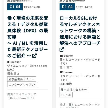
展示会場内RoomC
展示会場内RoomD
C1-04
D1-04
13:20-14:00
13:20-14:00
働く環境の未来を変
ローカル5Gにおけ
える！デジタル従業
るマルチアクセスネ
員体験（DEX）の最
ットワークの構築・
前線
運用における課題と
～ AI / ML を活用し
解決へのアプローチ
た最新テクノロジー
のご紹介 ～
Speaker
日本ヒューレット・パッカード
Speaker
（同）
ヴイエムウェア （Broadcom
吉川 慎二
EUC）
Speaker
岩佐 直之
日本ヒューレット・パッカード
展示会場内セミナー
（同）
山本 幸治
エンタープライズDX
展示会場内セミナー
ヴイエムウェア
5G / 6G
（Broadcom EUC）
日本ヒューレット・パッ