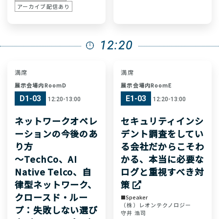
アーカイブ配信あり
12:20
満席
満席
展示会場内RoomD
展示会場内RoomE
D1-03
E1-03
12:20-13:00
12:20-13:00
ネットワークオペレ
セキュリティインシ
ーションの今後のあ
デント調査をしてい
り方
る会社だからこそわ
～TechCo、AI
かる、本当に必要な
Native Telco、自
ログと重視すべき対
律型ネットワーク、
策
クロースド・ルー
Speaker
（株）レオンテクノロジー
プ：失敗しない選び
守井 浩司