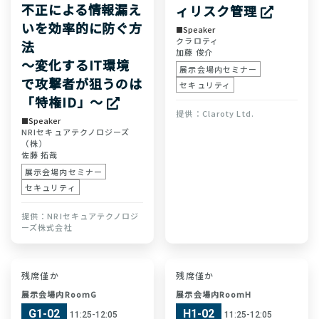
不正による情報漏え
ィリスク管理
いを効率的に防ぐ方
Speaker
クラロティ
法
加藤 俊介
～変化するIT環境
展示会場内セミナー
で攻撃者が狙うのは
セキュリティ
「特権ID」～
Claroty Ltd.
Speaker
NRIセキュアテクノロジーズ
（株）
佐藤 拓哉
展示会場内セミナー
セキュリティ
NRIセキュアテクノロジ
ーズ株式会社
残席僅か
残席僅か
展示会場内RoomG
展示会場内RoomH
G1-02
H1-02
11:25-12:05
11:25-12:05