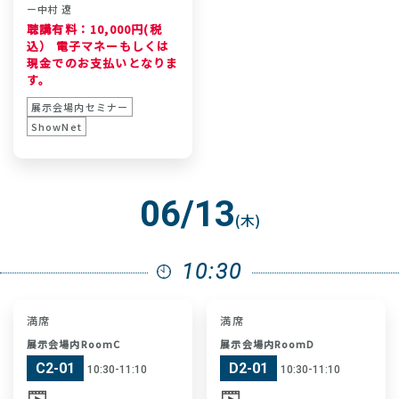
ー
中村 遼
聴講有料：10,000円(税
込） 電子マネーもしくは
現金でのお支払いとなりま
す。
展示会場内セミナー
ShowNet
06/13
(木)
10:30
満席
満席
展示会場内RoomC
展示会場内RoomD
C2-01
D2-01
10:30-11:10
10:30-11:10