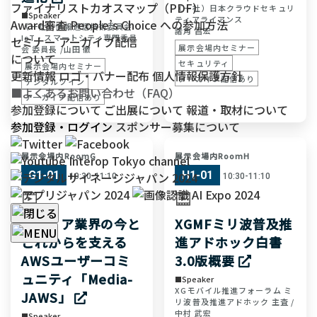
ファイナリストカオスマップ（PDF）
（一社）日本クラウドセキュリ
Speaker
ティアライアンス
Award審査 People’s Choice への参加方法
（一社）情報通信技術委員会
諸角 昌宏
IoT・スマートシティ専門委員
セミナー アーカイブ配信
展示会場内セミナー
会 委員長 /
山田 徹
について
セキュリティ
展示会場内セミナー
更新情報
ロゴ・バナー配布
個人情報保護方針
アーカイブ配信あり
デジタルツイン
■よくあるお問い合わせ（FAQ）
アーカイブ配信あり
参加登録について
ご出展について
報道・取材について
参加登録・ログイン
スポンサー募集について
展示会場内RoomG
展示会場内RoomH
G1-01
H1-01
10:30-11:10
10:30-11:10
メディア業界の今と
XGMFミリ波普及推
これからを支える
進アドホック白書
AWSユーザーコミ
3.0版概要
ュニティ「Media-
Speaker
XGモバイル推進フォーラム ミ
JAWS」
リ波普及推進アドホック 主査 /
中村 武宏
Speaker