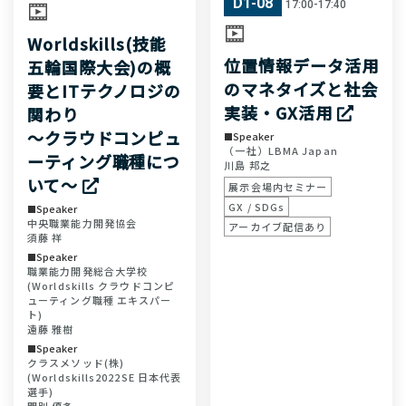
D1-08
17:00-17:40
Worldskills(技能
位置情報データ活用
五輪国際大会)の概
のマネタイズと社会
要とITテクノロジの
実装・GX活用
関わり
～クラウドコンピュ
Speaker
（一社）LBMA Japan
ーティング職種につ
川島 邦之
いて～
展示会場内セミナー
GX / SDGs
Speaker
中央職業能力開発協会
アーカイブ配信あり
須藤 祥
Speaker
職業能力開発総合大学校
(Worldskills クラウドコンピ
ューティング職種 エキスパー
ト)
遠藤 雅樹
Speaker
クラスメソッド(株)
(Worldskills2022SE 日本代表
選手)
門別 優多