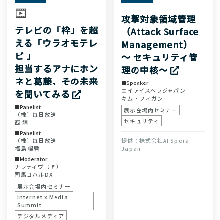
攻撃対象領域管理
テレビの「枠」を超
（Attack Surface
える「ウラオモテレ
Management）
ビ 」
～ セキュリティ管
担当するアナにホン
理の中核～
ネと葛藤、その未来
Speaker
エイアイスペラジャパン
を聞いてみる
キム・フィガン
Panelist
展示会場内セミナー
（株）毎日放送
セキュリティ
西 靖
Panelist
株式会社AI Spera
（株）毎日放送
Japan
福島 暢啓
Moderator
ナラティヴ（同）
司馬コハルDX
展示会場内セミナー
Internet x Media
Summit
デジタルメディア