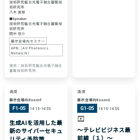
技術研究組合光電子融合基盤技
術研究所
八木 英樹
Speaker
技術研究組合光電子融合基盤技
術研究所
田中 信介
展示会場内セミナー
APN（All Photonics
Network）
技術研究組合光電子融合
基盤技術研究所
満席
満席
展示会場内RoomF
展示会場内RoomG
F1-05
G1-05
14:15-14:55
14:15-14:55
生成AIを活用した最
〜テレビビジネス最
新のサイバーセキュ
前線（１）〜
リティ予防策