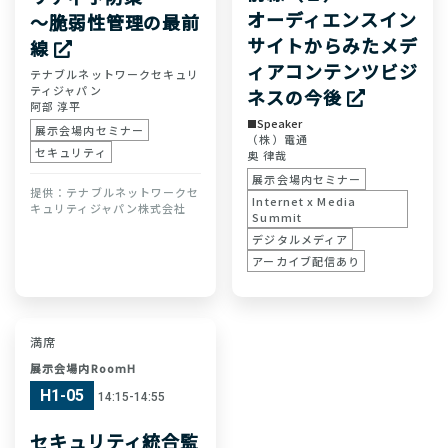
オーディエンスイン
〜脆弱性管理の最前
サイトからみたメデ
線
ィアコンテンツビジ
テナブルネットワークセキュリ
ティジャパン
ネスの今後
阿部 淳平
Speaker
展示会場内セミナー
（株）電通
セキュリティ
奥 律哉
展示会場内セミナー
テナブルネットワークセ
Internet x Media
キュリティジャパン株式会社
Summit
デジタルメディア
アーカイブ配信あり
満席
展示会場内RoomH
H1-05
14:15-14:55
セキュリティ統合監