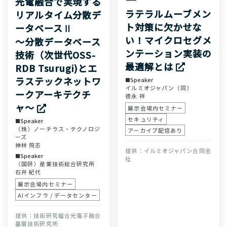
光電融合で実現する
ラテラルムーブメン
リアルタイム分散デ
ト対策に欠かせな
ータベースⅡ
い！マイクロセグメ
〜分散データベース
ンテーション実装の
技術（次世代OSS-
最適解とは
RDB Tsurugi)とエ
ラステックネットワ
Speaker
イルミオジャパン（同）
ークアーキテクチ
徳永 祥
ャ〜
展示会場内セミナー
セキュリティ
Speaker
（株）ノーチラス・テクノロジ
アーカイブ配信あり
ーズ
神林 飛志
イルミオジャパン合同会
Speaker
社
（国研）産業技術総合研究所
石井 紀代
展示会場内セミナー
AIインフラ / データセンター
技術研究組合光電子融合
基盤技術研究所