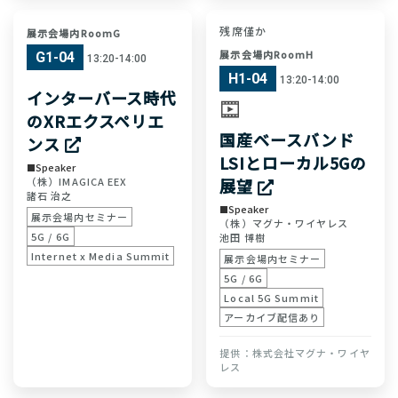
残席僅か
展示会場内RoomG
展示会場内RoomH
G1-04
13:20-14:00
H1-04
13:20-14:00
インターバース時代
のXRエクスペリエ
国産ベースバンド
ンス
LSIとローカル5Gの
Speaker
（株）IMAGICA EEX
展望
諸石 治之
Speaker
展示会場内セミナー
（株）マグナ・ワイヤレス
5G / 6G
池田 博樹
Internet x Media Summit
展示会場内セミナー
5G / 6G
Local 5G Summit
アーカイブ配信あり
株式会社マグナ・ワイヤ
レス