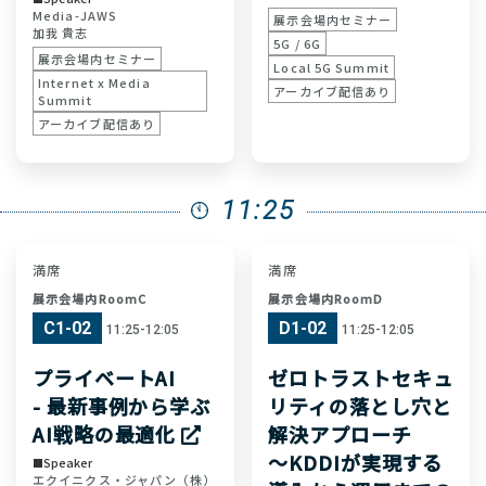
Media-JAWS
展示会場内セミナー
加我 貴志
5G / 6G
展示会場内セミナー
Local 5G Summit
Internet x Media
アーカイブ配信あり
Summit
アーカイブ配信あり
11:25
満席
満席
展示会場内RoomC
展示会場内RoomD
C1-02
D1-02
11:25-12:05
11:25-12:05
プライベートAI
ゼロトラストセキュ
- 最新事例から学ぶ
リティの落とし穴と
AI戦略の最適化
解決アプローチ
～KDDIが実現する
Speaker
エクイニクス・ジャパン（株）