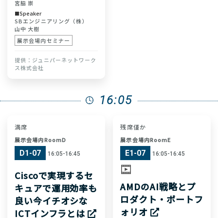
宮脇 崇
Speaker
SBエンジニアリング（株）
山中 大樹
展示会場内セミナー
ジュニパーネットワーク
ス株式会社
16:05
満席
残席僅か
展示会場内RoomD
展示会場内RoomE
D1-07
E1-07
16:05-16:45
16:05-16:45
Ciscoで実現するセ
AMDのAI戦略とプ
キュアで運用効率も
ロダクト・ポートフ
良い今イチオシな
ォリオ
ICTインフラとは