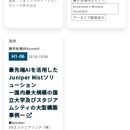
展示会場内セミナー
フォアスカウト・テクノ
ロジーズ株式会社
Internet x Media
Summit
アーカイブ配信あり
満席
展示会場内RoomH
H1-06
15:10-15:50
最先端AIを活用した
Juniper Mistソリ
ューション
ー国内最大規模の国
立大学及びスタジア
ムシティの大型構築
事例ー
Speaker
SBエンジニアリング（株）