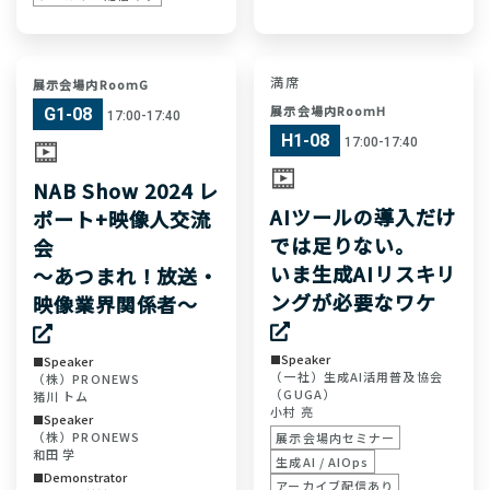
満席
展示会場内RoomG
展示会場内RoomH
G1-08
17:00-17:40
H1-08
17:00-17:40
NAB Show 2024 レ
AIツールの導入だけ
ポート+映像人交流
では足りない。
会
いま生成AIリスキリ
〜あつまれ！放送・
ングが必要なワケ
映像業界関係者〜
Speaker
Speaker
（一社）生成AI活用普及協会
（株）PRONEWS
（GUGA）
猪川 トム
小村 亮
Speaker
（株）PRONEWS
展示会場内セミナー
和田 学
生成AI / AIOps
Demonstrator
アーカイブ配信あり