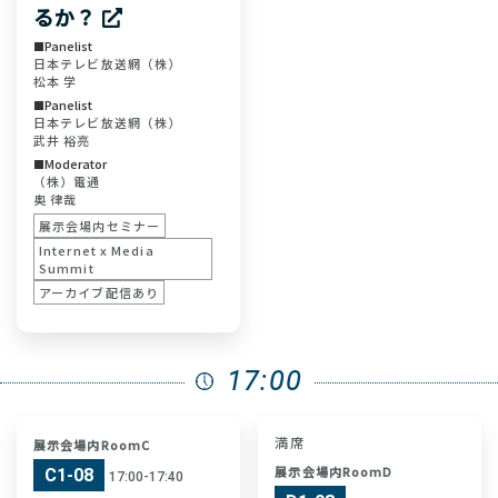
るか？
Panelist
日本テレビ放送網（株）
松本 学
Panelist
日本テレビ放送網（株）
武井 裕亮
Moderator
（株）電通
奥 律哉
展示会場内セミナー
Internet x Media
Summit
アーカイブ配信あり
17:00
満席
展示会場内RoomC
展示会場内RoomD
C1-08
17:00-17:40