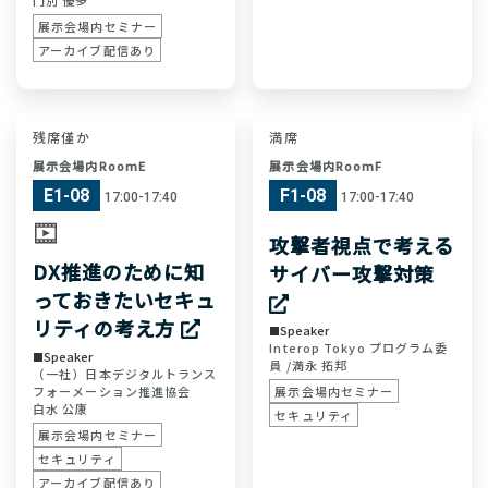
展示会場内セミナー
アーカイブ配信あり
残席僅か
満席
展示会場内RoomE
展示会場内RoomF
E1-08
F1-08
17:00-17:40
17:00-17:40
攻撃者視点で考える
DX推進のために知
サイバー攻撃対策
っておきたいセキュ
リティの考え方
Speaker
Interop Tokyo プログラム委
Speaker
員 /
満永 拓邦
（一社）日本デジタルトランス
フォーメーション推進協会
展示会場内セミナー
白水 公康
セキュリティ
展示会場内セミナー
セキュリティ
アーカイブ配信あり