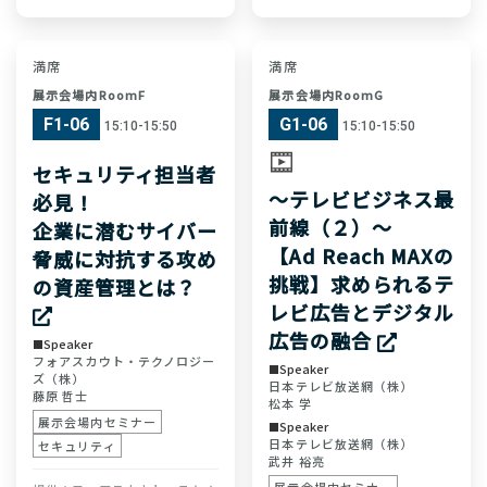
満席
満席
展示会場内RoomF
展示会場内RoomG
F1-06
G1-06
15:10-15:50
15:10-15:50
セキュリティ担当者
〜テレビビジネス最
必見！
前線（２）〜
企業に潜むサイバー
【Ad Reach MAXの
脅威に対抗する攻め
挑戦】求められるテ
の資産管理とは？
レビ広告とデジタル
広告の融合
Speaker
フォアスカウト・テクノロジー
Speaker
ズ（株）
日本テレビ放送網（株）
藤原 哲士
松本 学
展示会場内セミナー
Speaker
日本テレビ放送網（株）
セキュリティ
武井 裕亮