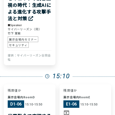
視の時代：生成AIに
よる進化する攻撃手
法と対策
Speaker
サイバーリーズン（同）
竹下 寛敏
展示会場内セミナー
セキュリティ
サイバーリーズン合同会
社
15:10
残席僅か
残席僅か
展示会場内RoomD
展示会場内RoomE
D1-06
E1-06
15:10-15:50
15:10-15:50