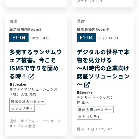
カード合同会社
満席
満席
展示会場内RoomE
展示会場内RoomF
E1-04
F1-04
13:20-14:00
13:20-14:00
多発するランサムウ
デジタルの世界で本
ェア被害。今こそ
物を見分ける
ISMSで守りを固め
～AI時代の企業向け
る時！
認証ソリューション
～
Speaker
オプティマソリューションズ
Speaker
（株）
大塚 晃司
デジサート・ジャパン
展示会場内セミナー
林 正人
セキュリティ
展示会場内セミナー
セキュリティ
オプティマ・ソリューシ
ョンズ株式会社
DigiCert, Inc.