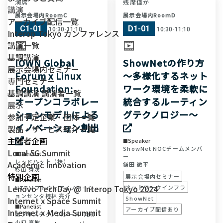
満席
残席僅か
講演
展示会場内RoomC
展示会場内RoomD
アーカイブ配信一覧
C1-01
D1-01
10:30-11:10
10:30-11:10
Interop Tokyo カンファレンス
講演一覧
基調講演
IOWN Global
ShowNetの作り方
展示会場内セミナー
Forum x Linux
～多様化するネット
専門セミナー
Foundation:
ワーク環境を柔軟に
基調講演 講演者一覧
オープンコラボレー
統合するルーティン
展示
ションモデルによる
グテクノロジー～
参加予定企業・団体一覧
イノベーション創出
製品・サービス紹介一覧
主催者企画
Speaker
ShowNet NOCチームメンバ
Local 5G Summit
Panelist
ー
レッドハット（株）
Academic Innovation
鎌田 徹平
杉山 秀次
特別企画
展示会場内セミナー
Panelist
Lenovo TechDay @ Interop Tokyo 2024
ネットワークインフラ
NTTソフトウェアイノベーシ
ョンセンタ
榑林 亮介
ShowNet
Internet x Space Summit
Panelist
アーカイブ配信あり
Internet x Media Summit
エフサステクノロジーズ（株）
小口 直樹