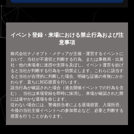
イベント登録・来場における禁止行為および注
意事項
株式会社ナノオプト・メディアが主催・運営するイベントに
おいて、当社が不適切と判断する行為、または事務局・出展
社・他の来場者に迷惑や支障を及ぼし、イベント運営を妨げ
ると当社が判断する行為を一切禁止します。これらに該当す
ると当社が合理的に判断した場合、明確な証拠の有無にかか
わらず、直ちに対応措置を行います。
該当行為が確認された場合（過去開催イベントでの行為を含
む）、当社は来場登録を即時に抹消し、来場が確認された際
には速やかな退場を命じます。
従わない場合には、警備担当者による退場措置、入場拒否、
今後の当社主催イベントへの参加禁止など、必要と判断する
措置を行うことがあります。