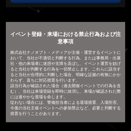
イベント登録・来場における禁止行為および注
意事項
株式会社ナノオプト・メディアが主催・運営するイベントに
おいて、当社が不適切と判断する行為、または事務局・出展
社・他の来場者に迷惑や支障を及ぼし、イベント運営を妨げ
ると当社が判断する行為を一切禁止します。これらに該当す
ると当社が合理的に判断した場合、明確な証拠の有無にかか
わらず、直ちに対応措置を行います。
該当行為が確認された場合（過去開催イベントでの行為を含
む）、当社は来場登録を即時に抹消し、来場が確認された際
には速やかな退場を命じます。
従わない場合には、警備担当者による退場措置、入場拒否、
今後の当社主催イベントへの参加禁止など、必要と判断する
措置を行うことがあります。