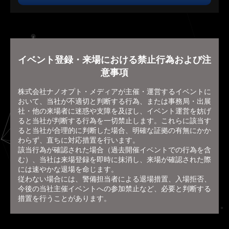
イベント登録・来場における禁止行為および注
意事項
株式会社ナノオプト・メディアが主催・運営するイベントに
おいて、当社が不適切と判断する行為、または事務局・出展
社・他の来場者に迷惑や支障を及ぼし、イベント運営を妨げ
ると当社が判断する行為を一切禁止します。これらに該当す
ると当社が合理的に判断した場合、明確な証拠の有無にかか
わらず、直ちに対応措置を行います。
該当行為が確認された場合（過去開催イベントでの行為を含
む）、当社は来場登録を即時に抹消し、来場が確認された際
には速やかな退場を命じます。
従わない場合には、警備担当者による退場措置、入場拒否、
今後の当社主催イベントへの参加禁止など、必要と判断する
措置を行うことがあります。