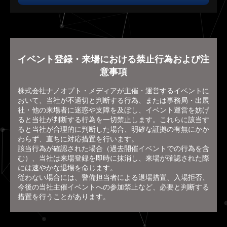
イベント登録・来場における禁止行為および注
意事項
株式会社ナノオプト・メディアが主催・運営するイベントに
おいて、当社が不適切と判断する行為、または事務局・出展
社・他の来場者に迷惑や支障を及ぼし、イベント運営を妨げ
ると当社が判断する行為を一切禁止します。これらに該当す
ると当社が合理的に判断した場合、明確な証拠の有無にかか
わらず、直ちに対応措置を行います。
該当行為が確認された場合（過去開催イベントでの行為を含
む）、当社は来場登録を即時に抹消し、来場が確認された際
には速やかな退場を命じます。
従わない場合には、警備担当者による退場措置、入場拒否、
今後の当社主催イベントへの参加禁止など、必要と判断する
措置を行うことがあります。