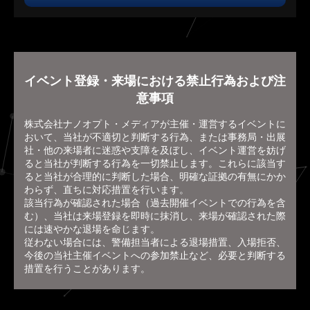
イベント登録・来場における禁止行為および注
意事項
株式会社ナノオプト・メディアが主催・運営するイベントに
おいて、当社が不適切と判断する行為、または事務局・出展
社・他の来場者に迷惑や支障を及ぼし、イベント運営を妨げ
ると当社が判断する行為を一切禁止します。これらに該当す
ると当社が合理的に判断した場合、明確な証拠の有無にかか
わらず、直ちに対応措置を行います。
該当行為が確認された場合（過去開催イベントでの行為を含
む）、当社は来場登録を即時に抹消し、来場が確認された際
には速やかな退場を命じます。
従わない場合には、警備担当者による退場措置、入場拒否、
今後の当社主催イベントへの参加禁止など、必要と判断する
措置を行うことがあります。